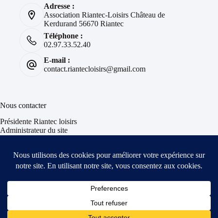
Adresse :
Association Riantec-Loisirs Château de
Kerdurand 56670 Riantec
Téléphone :
02.97.33.52.40
E-mail :
contact.riantecloisirs@gmail.com
Nous contacter
Présidente Riantec loisirs
Administrateur du site
Informations & Insolites
Suivez votre Avion
Situation des bateaux
Et si le niveau de la mer montait ?
Prévisions Météo
Test Géographie