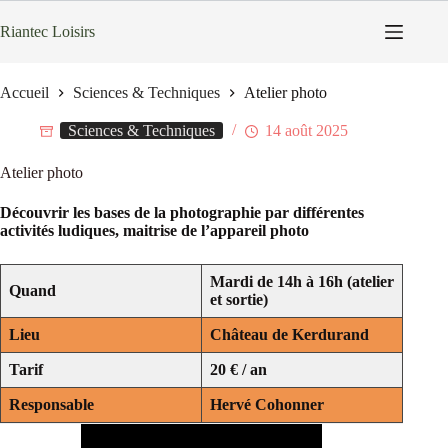
Passer
au
Riantec Loisirs
contenu
Accueil
Sciences & Techniques
Atelier photo
Sciences & Techniques
14 août 2025
Atelier photo
Découvrir les bases de la photographie par différentes
activités ludiques, maitrise de l’appareil photo
Mardi de 14h à 16h (atelier
Quand
et sortie)
Lieu
Château de Kerdurand
Tarif
20 € / an
Responsable
Hervé Cohonner