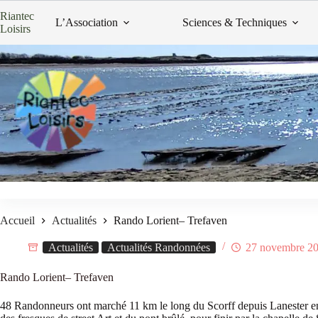
Passer
Riantec
au
L’Association
Sciences & Techniques
Loisirs
contenu
Accueil
Actualités
Rando Lorient– Trefaven
Actualités
Actualités Randonnées
27 novembre 2
Rando Lorient– Trefaven
48 Randonneurs ont marché 11 km le long du Scorff depuis Lanester en