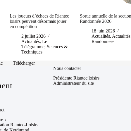
Les joueurs d’échecs de Riantec
Sortie annuelle de la sectio
loisirs peuvent désormais jouer
Randonnée 2026
en compétition
18 juin 2026
2 juillet 2026
Actualités
,
Actualités
Actualités
,
Le
Randonnées
Télégramme
,
Sciences &
Techniques
ic
Télécharger
Nous contacter
Présidente Riantec loisirs
Administrateur du site
ment
act
e :
ation Riantec-Loisirs
u de Kerdurand