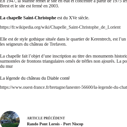
En 1947, la Marine remet le site en état et concentre à partir de 1975 
Brest et le site est fermé en 2003.
La chapelle Saint-Christophe
est du XVe siècle.
https://fr.wikipedia.org/wiki/Chapelle_Saint-Christophe_de_Lorient
Elle est de style gothique située dans le quartier de Kerentrech, est l’un
les seigneurs du château de Trefaven.
La chapelle fait l’objet d’une inscription au titre des monuments histor
surmontées de frontons triangulaires ornés de trèfles non ajourés. La por
du mur
La légende du château du Diable conté
https://www.ouest-france.fr/bretagne/lanester-56600/la-legende-du-ch
ARTICLE
PRÉCÉDENT
Rando Pont Lorois - Port Niscop