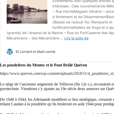
Les poudrières du Mentec et le Pont Brûlé Quéven
https://www.queven.com/wp-content/uploads/2018/11/4_poudrieres_e
Le siège de l’ancienne seigneurie de Tréfaven (fin 12e s.), reconstruit 
pyrotechnie. Viendront s’y ajouter au 19e siècle deux annexes sur Qu
De 1940 à 1944, les Allemands modifient ce lieu stratégique, creusent so
reliant Caudan à la poudrière qu’ils bruleront en août 1944 pour protég