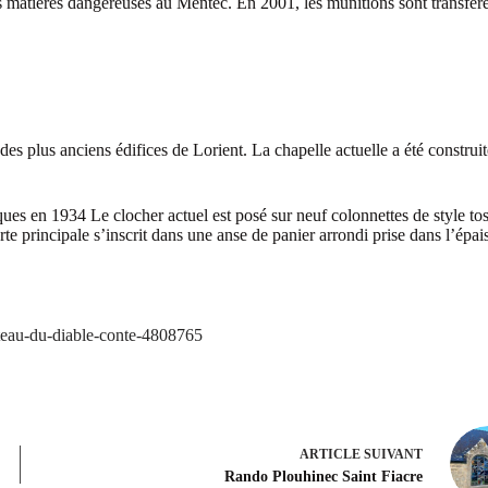
les matières dangereuses au Mentec. En 2001, les munitions sont transfér
 des plus anciens édifices de Lorient. La chapelle actuelle a été construit
iques en 1934 Le clocher actuel est posé sur neuf colonnettes de style to
te principale s’inscrit dans une anse de panier arrondi prise dans l’épai
ateau-du-diable-conte-4808765
ARTICLE
SUIVANT
Rando Plouhinec Saint Fiacre