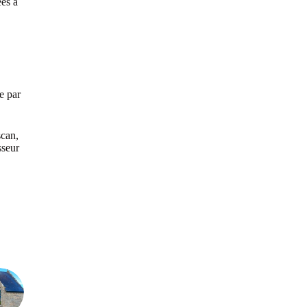
ées à
e par
scan,
sseur