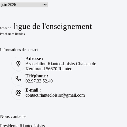
Archives
ligue de l'enseignement
broderie
Prochaines Randos
Informations de contact
Adresse :
Association Riantec-Loisirs Château de
Kerdurand 56670 Riantec
Téléphone :
02.97.33.52.40
E-mail :
contact.riantecloisirs@gmail.com
Nous contacter
Présidente Riantec loisirs