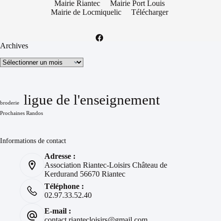
Mairie Riantec
Mairie Port Louis
Mairie de Locmiquelic
Télécharger
Archives
Archives
ligue de l'enseignement
broderie
Prochaines Randos
Informations de contact
Adresse :
Association Riantec-Loisirs Château de
Kerdurand 56670 Riantec
Téléphone :
02.97.33.52.40
E-mail :
contact.riantecloisirs@gmail.com