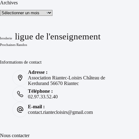
Archives
Archives
ligue de l'enseignement
broderie
Prochaines Randos
Informations de contact
Adresse :
Association Riantec-Loisirs Château de
Kerdurand 56670 Riantec
Téléphone :
02.97.33.52.40
E-mail :
contact.riantecloisirs@gmail.com
Nous contacter